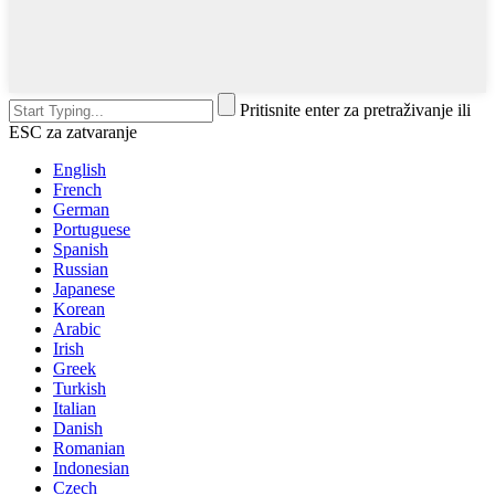
Pritisnite enter za pretraživanje ili
ESC za zatvaranje
English
French
German
Portuguese
Spanish
Russian
Japanese
Korean
Arabic
Irish
Greek
Turkish
Italian
Danish
Romanian
Indonesian
Czech