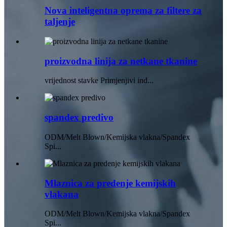
Nova inteligentna oprema za filtere za
taljenje
proizvodna linija za netkane tkanine
vrijednost stavke Primjenjivi ind...
spandex predivo
ODM/Melt Blown/Kemijska vlakna/Spandex
Spi...
Mlaznica za predenje kemijskih
vlakana
ODM/Melt Blown/Kemijska vlakna/Spandex
Spi...