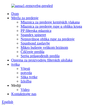
Dom
Mreža za predenje
Mlaznica za predenje kemijskih vlakana
Mlaznica za predenje rupe u obliku kruga
PP filterska mlaznica
Spandex spineret
Nepravilnog oblika rupe za predenje
Spunbond zaglavlje
Mikro bušenje velikom brzinom
Čišćenje predila
Serija prilagođenih predila
Oprema za proizvodnju filterskih uložaka
tvrtka
Vijesti
potvrda
Slika tvrtke
Izložba
Mediji
Video
Kontaktirajte nas
English